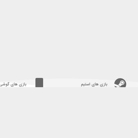
بازی های استیم
بازی های گوشی
شماره تلفن:
09338325699
09928376377