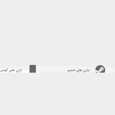
بازی های استیم
بازی های گوشی
شماره تلفن:
09338325699
09928376377