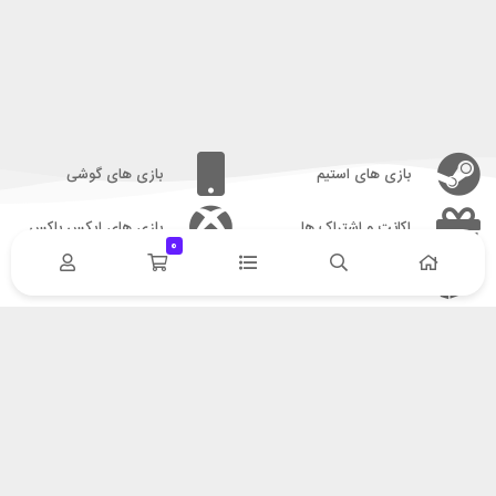
بازی های استیم
بازی های گوشی
اکانت و اشتراک ها
بازی های ایکس باکس
0
بازی های پلی استیشن
شماره تلفن:
09338325699
نماد های اعتماد
09928376377