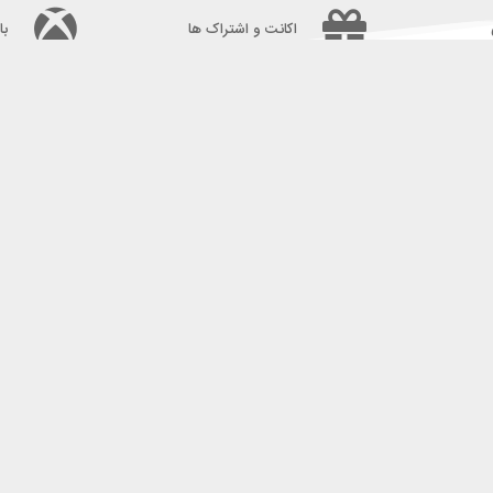
اکانت و اشتراک ها
با
 استعلام بگیرید بعد به این
درگاه واریز کنید: آدرس پرداخت : https://payping.ir/d/ZSVy همچنین در کانال بله ما